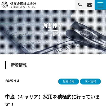
togg
navi
信友金属株式会社
NEWS
新着情報
新着情報
2025.9.4
新着情報
求人情報
中途（キャリア）採用を積極的に行っていま
す！