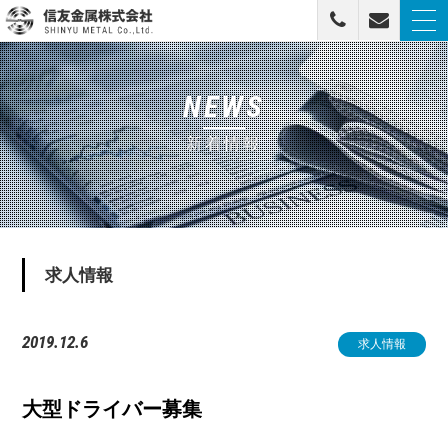
togg
navi
信友金属株式会社
NEWS
新着情報
求人情報
2019.12.6
求人情報
大型ドライバー募集