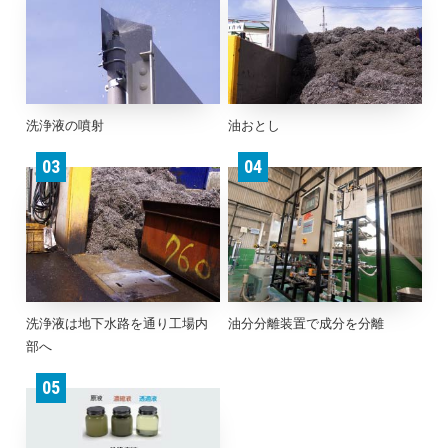
洗浄液の噴射
油おとし
03
04
洗浄液は地下水路を通り工場内
油分分離装置で成分を分離
部へ
05