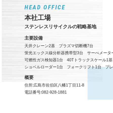
HEAD OFFICE
本社工場
ステンレスリサイクルの戦略基地
主要設備
天井クレーン2基
プラズマ切断機7台
蛍光エックス線分析器携帯型3台
サーべメーター
可燃性ガス検知器1台
40Tトラックスケール1基
ショベルローダー1台
フォークリフト1台
プレ
概要
住所:広島市佐伯区八幡1丁目11-8
電話番号:082-928-1881