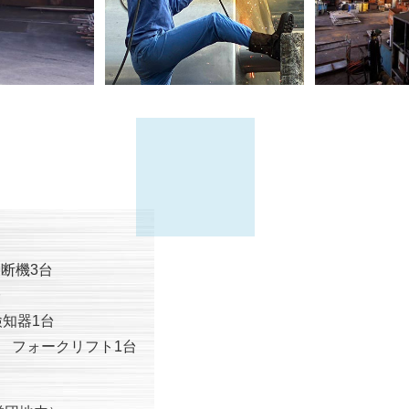
断機3台
台
知器1台
フォークリフト1台