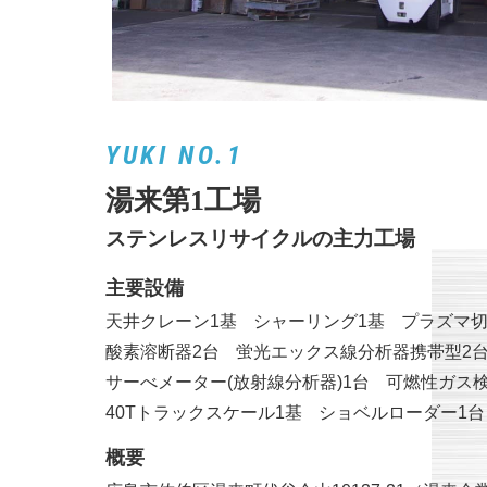
YUKI NO.1
湯来第1工場
ステンレスリサイクルの主力工場
主要設備
天井クレーン1基
シャーリング1基
プラズマ切
酸素溶断器2台
蛍光エックス線分析器携帯型2
サーべメーター(放射線分析器)1台
可燃性ガス検
40Tトラックスケール1基
ショベルローダー1台
概要