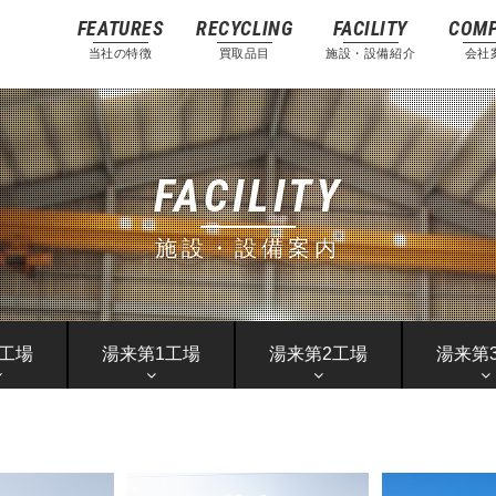
FEATURES
RECYCLING
FACILITY
COM
当社の特徴
買取品目
施設・設備紹介
会社
属株式会社
FACILITY
施設・設備案内
工場
湯来第1工場
湯来第2工場
湯来第