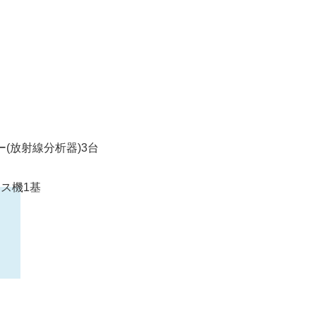
(放射線分析器)3台
ス機1基