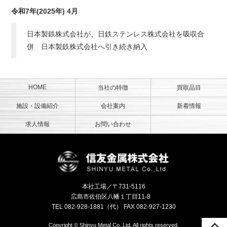
令和7年(2025年) 4月
日本製鉄株式会社が、日鉄ステンレス株式会社を吸収合
併 日本製鉄株式会社へ引き続き納入
HOME
当社の特徴
買取品目
施設・設備紹介
会社案内
新着情報
求人情報
お問い合わせ
信友金属株
本社工場／〒731-5116
広島市佐伯区八幡１丁目11-8
TEL
082-928-1881
（代） FAX 082-927-1230
Copyright © Shinyu Metal Co.,Ltd. All rights reserved.