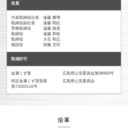
役員
代表取締役社長 遠藤 雅博
取締役副社長 遠藤 明紀
専務取締役 遠藤 慎吾
取締役 遠藤 和枝
取締役 大石 和広
相談役 加藤 尤司
取得許可
金属くず業
広島県公安委員会
第08969号
特定金属くず買受業
広島県公安委員会
第73260116号
沿革