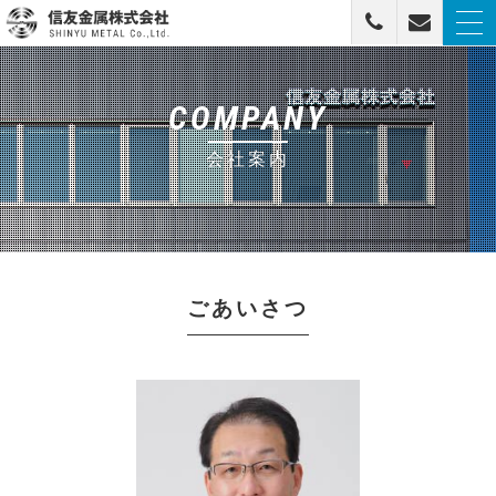
togg
navi
信友金属株式会社
COMPANY
会社案内
ごあいさつ