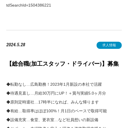
tdSearchId=1504386221
2024.5.28
求人情報
【総合職(加工スタッフ・ドライバー)】募集
◆転勤なし…広島勤務！2023年1月新設の本社で活躍
◆待遇見直し…月給30万円にUP！＋賞与実績5.0ヶ月分
◆原則定時退社…17時半になれば、みんな帰ります
◆有給…取得率はほぼ100%！月1日のペースで取得可能
◆設備充実…食堂、更衣室…など社員想いの新設備