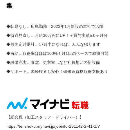
集
◆転勤なし…広島勤務！2023年1月新設の本社で活躍
◆待遇見直し…月給30万円にUP！＋賞与実績5.0ヶ月分
◆原則定時退社…17時半になれば、みんな帰ります
◆有給…取得率はほぼ100%！月1日のペースで取得可能
◆設備充実…食堂、更衣室…など社員想いの新設備
◆サポート…未経験者も安心！研修＆資格取得支援あり
【総合職（加工スタッフ・ドライバー）】
https://tenshoku.mynavi.jp/jobinfo-231142-2-41-1/?